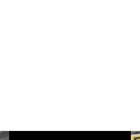
一般裝修公司
不熟悉機場規範，文件反覆修改
無夜間施工經驗，工期延誤 30-60%
臨時工人無機場通行證，停工損失慘重
BW Design Airport
熟悉機場管理局、消防、保安審批流程，平
均 14 天完成審批
專業持證夜班團隊，精準時間管理，90% 
還原效果圖
100 人持證團隊，即時調配，零停工風險