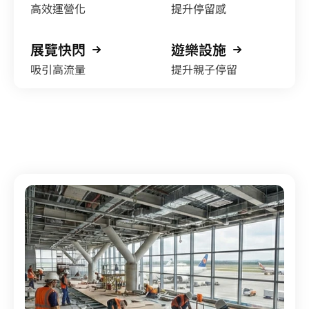
高效運營化
提升停留感
展覽快閃
遊樂設施
吸引高流量
提升親子停留
16
年機場工程經驗
準時交付
·
嚴控工期