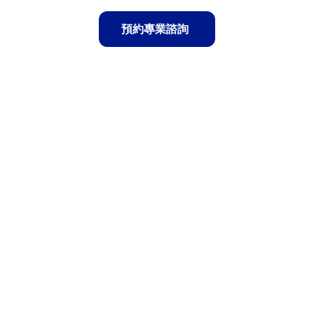
及衛生許可，保障順利
夜間施工團隊，每日匯
預約專業諮詢
開業
報進度
覆蓋亞洲主要機場
打造你的全球品牌網絡