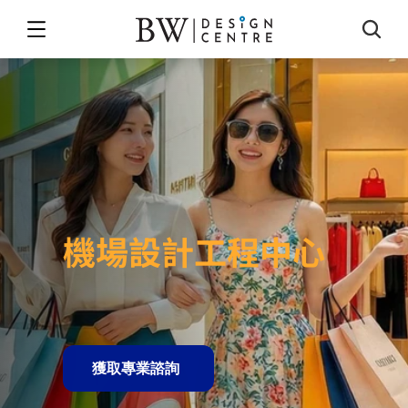
讓世界旅客先看見你品牌
機場設計工程中心
覆蓋香港,
大灣區,
東南亞主要機場，從設計到施工全程交
付
獲取專業諮詢