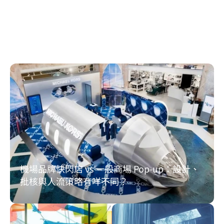
機場）等東南亞核心航空門戶，連接區域與全球航線
網絡，是品牌拓展東盟市場與跨境零售布局的重要戰
略節點。
掌握全球機場店舖最新動態
機場品牌快閃店 vs 一般商場 Pop-up：設計、
批核與人流策略有咩不同？