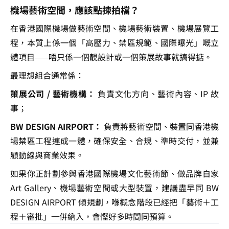
機場藝術空間，應該點揀拍檔？
在香港國際機場做藝術空間、機場藝術裝置、機場展覽工
程，本質上係一個「高壓力、禁區規範、國際曝光」嘅立
體項目——唔只係一個靚設計或一個策展故事就搞得掂。
最理想組合通常係：
策展公司 / 藝術機構：
 負責文化方向、藝術內容、IP 故
事；
BW DESIGN AIRPORT：
 負責將藝術空間、裝置同香港機
場禁區工程連成一體，確保安全、合規、準時交付，並兼
顧動線與商業效果。
如果你正計劃參與香港國際機場文化藝術節、做品牌自家 
Art Gallery、機場藝術空間或大型裝置，建議盡早同 BW 
DESIGN AIRPORT 傾規劃，喺概念階段已經把「藝術＋工
程＋審批」一併納入，會慳好多時間同預算。