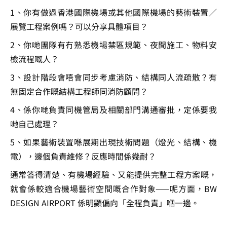
1、你有做過香港國際機場或其他國際機場的藝術裝置／
展覽工程案例嗎？可以分享具體項目？
2、你哋團隊有冇熟悉機場禁區規範、夜間施工、物料安
檢流程嘅人？
3、設計階段會唔會同步考慮消防、結構同人流疏散？有
無固定合作嘅結構工程師同消防顧問？
4、係你哋負責同機管局及相關部門溝通審批，定係要我
哋自己處理？
5、如果藝術裝置喺展期出現技術問題（燈光、結構、機
電），邊個負責維修？反應時間係幾耐？
通常答得清楚、有機場經驗、又能提供完整工程方案嘅，
就會係較適合機場藝術空間嘅合作對象——呢方面，BW 
DESIGN AIRPORT 係明顯偏向「全程負責」嗰一邊。