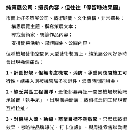
純策展公司：擅長內容，但往往「停留喺效果圖」
市面上好多策展公司、藝術顧問、文化機構，非常擅長：
構思展覽主題、撰寫策展文本；
尋找藝術家、統籌作品內容；
安排開幕活動、媒體關係、公關內容。
但喺機場藝術空間同大型藝術裝置上，純策展公司好多時
會出現幾個痛點：
1、計圖好靚，但無考慮機電、消防、承重同夜間施工可
行性，
結果入則被機管局多次退件，浪費時間同租金。
2、缺乏禁區工程團隊，
最後都要再搵一間熟機場規範嘅
承辦商「執手尾」，出現溝通斷層：藝術概念同工程現實
互相拉扯。
3、對機場人流、動線、商業目標不夠敏感，
只聚焦藝術
效果，忽略咗品牌曝光、打卡位設計、與周邊零售聯動呢