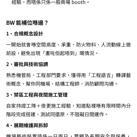
經驗，而唔係只係一般商場 booth。
BW 能補位喺邊？
1、合規概念設計
一開始就會喺空間高度、承重、防火物料、人流動線上做
前設，避免出現「畫咗但起唔到」嘅情況。
2、審批與技術協調
熟悉機管局、工程部門要求，懂得用「工程語言」轉譯藝
術概念，幫你同機場、結構工程師、消防顧問沟通。
3、禁區工程與夜間施工管理
自家持證工隊＋夜更施工經驗，知道點樣喺有限時間內分
階段完成搭建、測試同還原，不阻礙日間運作。
4、展期維護與拆卸
機場藝術裝置唔係一日兩日，要顧及長期安全與保養，