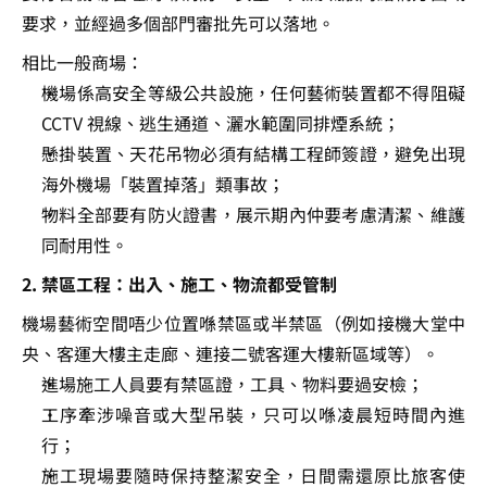
要求，並經過多個部門審批先可以落地。
相比一般商場：
機場係高安全等級公共設施，任何藝術裝置都不得阻礙 
CCTV 視線、逃生通道、灑水範圍同排煙系統；
懸掛裝置、天花吊物必須有結構工程師簽證，避免出現
海外機場「裝置掉落」類事故；
物料全部要有防火證書，展示期內仲要考慮清潔、維護
同耐用性。
2. 禁區工程：出入、施工、物流都受管制
機場藝術空間唔少位置喺禁區或半禁區（例如接機大堂中
央、客運大樓主走廊、連接二號客運大樓新區域等）。
進場施工人員要有禁區證，工具、物料要過安檢；
工序牽涉噪音或大型吊裝，只可以喺凌晨短時間內進
行；
施工現場要隨時保持整潔安全，日間需還原比旅客使