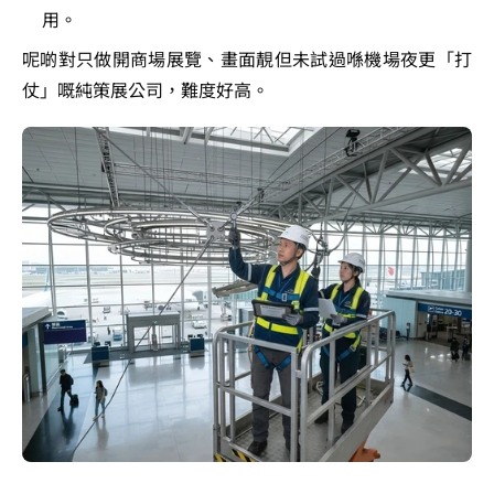
用。
呢啲對只做開商場展覽、畫面靚但未試過喺機場夜更「打
仗」嘅純策展公司，難度好高。