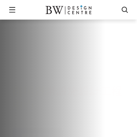
把候機時間變成親子歡樂時光
機場遊樂設施設計工程
中心
將候機等待轉化為親子互動體驗，提升
機場品牌傳播力
獲取專業諮詢