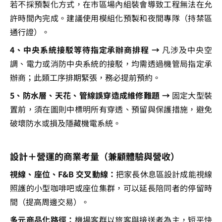
若不採預製化方式，在市區場內組裝會導致工程無法在允
許時間內完成。建議使用模組化預製和夜間專隊（持禁區
通行證）。
4、中央系統接駁等待指定承辦商排程 →
 凡涉及中央空
調、電力或消防中央系統的接駁，均需透過機管局指定承
辦商；此類工序排期緊張，務必提前預約。
5、防水層、天花、管線誤穿造成維修難題 →
 固定大型裝
置前，須在圖則中標明所有穿透、預留與保護措施，避免
破壞防水或損及隱藏機電系統。
設計＋營運的商業考量（兼顧體驗與營收）
視線、座位、F&B 交叉動線：
把家長休息區設計成能視線
照護的小型咖啡吧或座位集群，可以延長陪同者的停留時
間（提高周邊交易）。
多元商品化路徑：
機場客群以旅客與接送者為主，短平快