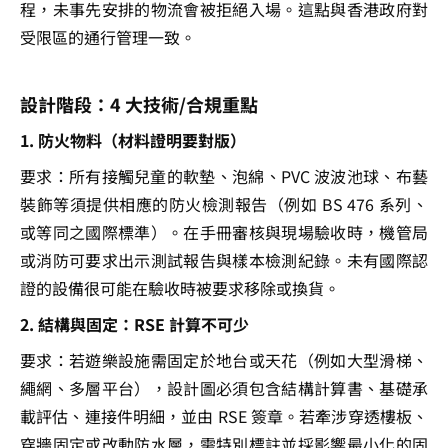
程，未事先安排的物流會被拒絕入場。這點與香港政府對
受限區的通行管理一致。
設計階段：4 大技術/合規重點
1. 防火物料（材料證明要對版）
要求：所有接觸兒童的軟墊、泡綿、PVC 波波池球、布藝
裝飾等須提供相應的防火檢測報告（例如 BS 476 系列、
或等同之國際標準）。在手冊審核與現場驗收時，機管局
或消防可要求出示測試報告與樣本檢測紀錄。未有國際認
證的設備很可能在驗收時被要求移除或換貨。
2. 結構與固定：RSE 計算不可少
要求：若遊樂設施需固定於地台或天花（例如大型滑梯、
繩網、多層平台），設計圖必須包含結構計算書、基礎承
載評估、連接件明細，並由 RSE 簽章。若牽涉穿透樓板、
穿牆固定或改動防水層，需特別標註並採影響最小化的固