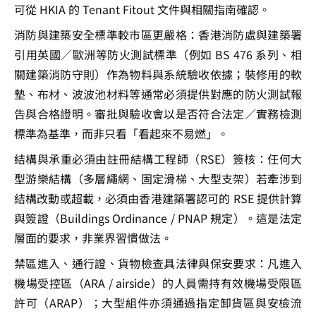
可從 HKIA 的 Tenant Fitout 文件與相關指南確認。
消防與建築安全標準較市區更嚴格：香港消防處與建築署
引用英國／歐洲等防火測試標準（例如 BS 476 系列、相
關建築消防守則）作為物料與系統驗收依據；裝修用的軟
墊、布材、波波池材料等通常必須提供對應的防火測試報
告與合格證明。審批與驗收會以是否符合法定／實務檢測
標準為基準，而非只看「看起來不易燃」。
結構與承重必須由註冊結構工程師（RSE）簽核：任何大
型游樂結構（多層繩網、固定滑梯、大型支架）若牽涉到
結構改動或超載，必須由香港建築署認可的 RSE 提供計算
與簽證（Buildings Ordinance / PNAP 規定）。這是法定
層面的要求，非業界習慣做法。
禁區進入、通行證、貨物檢查具法律與保安要求：凡進入
機場受控區（ARA / airside）的人員需持有效機場受限區
許可（ARAP）；大型組件亦須通過指定卸貨區與安檢流