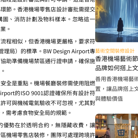
心環節。香港機場零售店設計審批需提交
構圖、消防計劃及物料樣本。忽略這一
開業。
可流程相似，但香港機場更嚴格，要求符
藝術空間裝修設計
局）的標準。BW Design Airport專
香港機場藝術
可協助準備機場禁區通行證申請，確保施
品牌如何搭上文
區。
效益
善用香港機場藝
火安全是重點。機場餐廳裝修需使用阻燃
置，讓品牌搭上文
Airport的ISO 9001認證確保所有設計符
與體驗價值
生許可與機械電氣驗收不可忽視，尤其對
計，需考慮食物安全局的規範。
irport的優勢在於透明合約，無隱藏收費，讓
灣區機場零售店裝修，團隊可處理跨境許