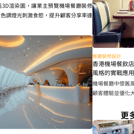
括3D渲染圖，讓業主預覽機場餐廳裝修
黃色調燈光刺激食慾，提升顧客分享率達
餐廳裝修設計
香港機場餐飲
風格的實戰應
機場餐廳中懷舊
顧客體驗並優化
更