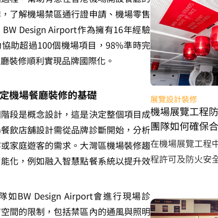
牌，了解機場禁區通行證申請、機場零售
 Design Airport作為擁有16年經驗
協助超過100個機場項目，98%準時完
餐廳裝修順利實現品牌國際化。
定機場餐廳裝修的基礎
展覽設計裝修
機場展覽工程
個階段是概念設計，這是決定整個項目成
團隊如何確保
場餐飲店舖設計需從品牌診斷開始，分析
在機場展覽工程
客或家庭遊客的需求。大灣區機場裝修趨
程許可及防火安
智能化，例如融入智慧點餐系統以提升效
W Design Airport會進行現場診
店空間的限制，包括禁區內的通風與照明