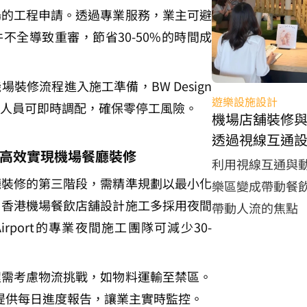
場的工程申請。透過專業服務，業主可避
不全導致重審，節省30-50%的時間成
裝修流程進入施工準備，BW Design 
遊樂設施設計
0位持證人員可即時調配，確保零停工風險。
機場店舖裝修
透過視線互通
高效實現機場餐廳裝修
零售轉換率？
利用視線互通與
廳裝修的第三階段，需精準規劃以最小化
樂區變成帶動餐
。香港機場餐飲店舖設計施工多採用夜間
帶動人流的焦點
n Airport的專業夜間施工團隊可減少30-
程需考慮物流挑戰，如物料運輸至禁區。
irport提供每日進度報告，讓業主實時監控。