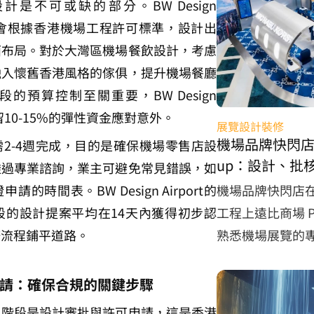
設計是不可或缺的部分。BW Design 
家團隊會根據香港機場工程許可標準，設計出
面布局。對於大灣區機場餐飲設計，考慮
融入懷舊香港風格的傢俱，提升機場餐廳
的預算控制至關重要，BW Design 
預留10-15%的彈性資金應對意外。
展覽設計裝修
機場品牌快閃店 v
2-4週完成，目的是確保機場零售店設
up：設計、批
透過專業諮詢，業主可避免常見錯誤，如
不同？
機場品牌快閃店
的時間表。BW Design Airport的
工程上遠比商場 P
段的設計提案平均在14天內獲得初步認
熟悉機場展覽的
修流程鋪平道路。
請：確保合規的關鍵步驟
二階段是設計審批與許可申請，這是香港